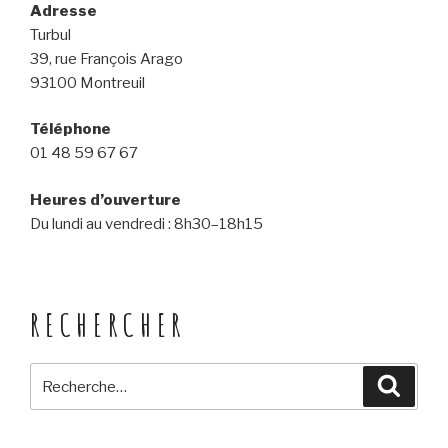
Adresse
Turbul
39, rue François Arago
93100 Montreuil
Téléphone
01 48 59 67 67
Heures d’ouverture
Du lundi au vendredi : 8h30–18h15
RECHERCHER
Recherche
Reche
pour
: