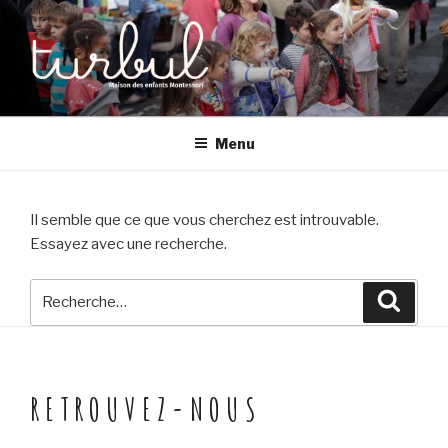
Aller
au
contenu
principal
TURBUL
Maison des enfants Montessori à Montreuil (93)
Menu
Il semble que ce que vous cherchez est introuvable.
Essayez avec une recherche.
Recherche
Reche
pour
:
RETROUVEZ-NOUS