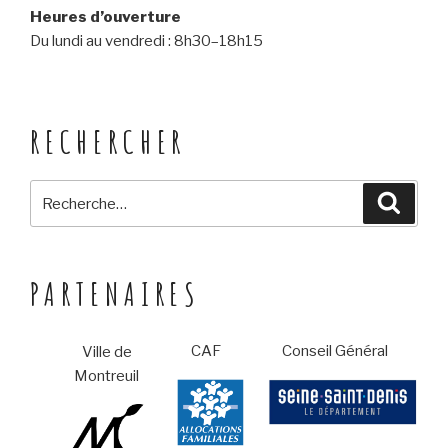
Heures d’ouverture
Du lundi au vendredi : 8h30–18h15
RECHERCHER
Recherche
Reche
pour
:
PARTENAIRES
CAF
Conseil Général
Ville de
Montreuil