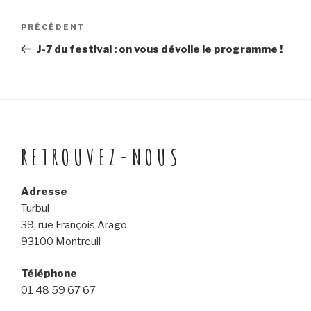
Navigation
Article
PRÉCÉDENT
précédent
de
J-7 du festival : on vous dévoile le programme !
l’article
RETROUVEZ-NOUS
Adresse
Turbul
39, rue François Arago
93100 Montreuil
Téléphone
01 48 59 67 67