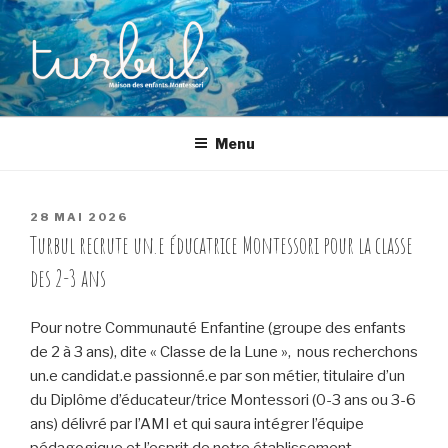
Aller
au
contenu
principal
TURBUL
Maison des enfants Montessori à Montreuil (93)
Menu
PUBLIÉ
28 MAI 2026
LE
Turbul recrute un.e éducatrice Montessori pour la classe
des 2-3 ans
Pour notre Communauté Enfantine (groupe des enfants
de 2 à 3 ans), dite « Classe de la Lune », nous recherchons
un.e candidat.e passionné.e par son métier, titulaire d’un
du Diplôme d’éducateur/trice Montessori (0-3 ans ou 3-6
ans) délivré par l’AMI et qui saura intégrer l’équipe